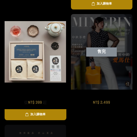
加入購物車
售完
胭脂烏龍茶包禮盒組
愛馬仕精品茶葉組
從
NT$ 399
起
NT$ 2,499
加入購物車